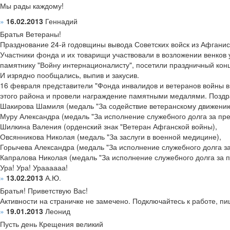
Мы рады каждому!
»
16.02.2013
Геннадий
Братья Ветераны!
Празднование 24-й годовщины вывода Советских войск из Афганис
Участники фонда и их товарищи участвовали в возложении венков у
памятнику "Войну интернационалисту", посетили праздничный конц
И изрядно пообщались, выпив и закусив.
16 февраля представители "Фонда инвалидов и ветеранов войны в
этого района и провели награждение памятными медалями. Поздрав
Шакирова Шамиля (медаль "За содействие ветеранскому движению
Муру Александра (медаль "За исполнение служебного долга за пре
Шилкина Валения (орденский знак "Ветеран Афганской войны),
Овсянникова Николая (медаль "За заслуги в военной медицине),
Горычева Александра (медаль "За исполнение служебного долга з
Капралова Николая (медаль "За исполнение служебного долга за 
Ура! Ура! Ураааааа!
»
13.02.2013
А.Ю.
Братья! Приветствую Вас!
Активности на страничке не замечено. Подключайтесь к работе, пи
»
19.01.2013
Леонид
Пусть день Крещения великий